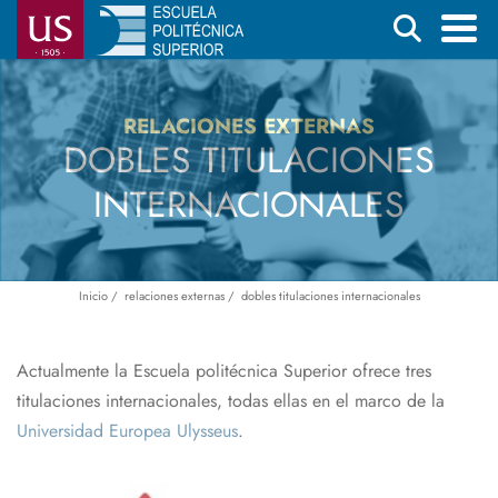
Pasar
Buscar
al
contenido
Menú
principal
principal
RELACIONES EXTERNAS
DOBLES TITULACIONES
INTERNACIONALES
Inicio
relaciones externas
dobles titulaciones internacionales
Ruta
de
navegación
Actualmente la Escuela politécnica Superior ofrece tres
titulaciones internacionales, todas ellas en el marco de la
Universidad Europea Ulysseus
.