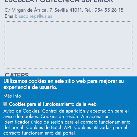
C/ Virgen de África, 7. Sevilla 41011. Tel.:
954 55 28 15
.
Email:
secdireps@us.es
CATEPS
Utilizamos cookies en este sitio web para mejorar su
C/ Euclides, s/n. Sevilla 41092. Tel.:
955 42 03 53
. Email:
experiencia de usuario.
secdireps@us.es
Más info
Cookies para el funcionamiento de la web
Aviso de Cookies. Control de aparición y aceptación para el
aviso de cookies. Cookies de sesión. Almacenar un
identificador único de sesión para el correcto funcionamiento
del portal. Cookies de Batch API. Cookies utilizadas para el
correcto funcionamiento del portal