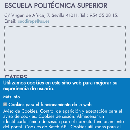
ESCUELA POLITÉCNICA SUPERIOR
C/ Virgen de África, 7. Sevilla 41011. Tel.:
954 55 28 15
.
Email:
secdireps@us.es
CATEPS
Utilizamos cookies en este sitio web para mejorar su
C/ Euclides, s/n. Sevilla 41092. Tel.:
955 42 03 53
. Email:
experiencia de usuario.
secdireps@us.es
Más info
Cookies para el funcionamiento de la web
Aviso de Cookies. Control de aparición y aceptación para el
aviso de cookies. Cookies de sesión. Almacenar un
identificador único de sesión para el correcto funcionamiento
del portal. Cookies de Batch API. Cookies utilizadas para el