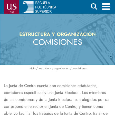
Pasar
Buscar
al
contenido
Menú
principal
principal
ESTRUCTURA Y ORGANIZACIÓN
COMISIONES
Inicio
estructura y organizacion
comisiones
Ruta
de
navegación
La Junta de Centro cuenta con comisiones estatutarias,
comisiones específicas y una Junta Electoral. Los miembros
de las comisiones y de la Junta Electoral son elegidos por su
correspondiente sector en Junta de Centro, y tienen como
objetivo facilitar los trabajos de la Junta de Centro, tratar de