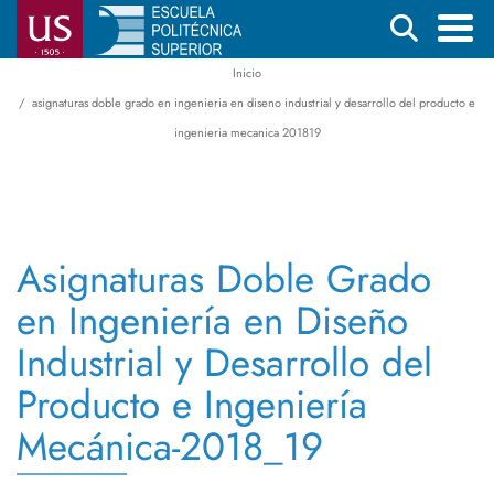
Pasar
Buscar
al
contenido
Inicio
Menú
Ruta
principal
asignaturas doble grado en ingenieria en diseno industrial y desarrollo del producto e
principal
de
ingenieria mecanica 201819
navegación
Asignaturas Doble Grado
en Ingeniería en Diseño
Industrial y Desarrollo del
Producto e Ingeniería
Mecánica-2018_19