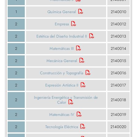
1
Química General
2140010
2
Empresa
2140012
2
Estética del Diseño Industrial II
2140013
2
Matemáticas III
2140014
2
Mecánica General
2140015
2
Construcción y Topografía
2140016
2
Expresión Artística II
2140017
Ingeniería Energética y Transmisión de
2
2140018
Calor
2
Matemáticas IV
2140019
2
Tecnología Eléctrica
2140020