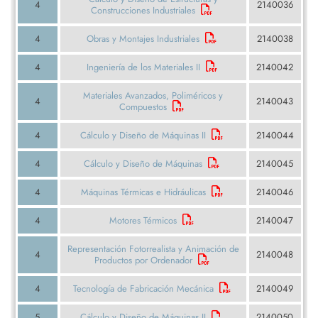
4
2140036
Construcciones Industriales
4
Obras y Montajes Industriales
2140038
4
Ingeniería de los Materiales II
2140042
Materiales Avanzados, Poliméricos y
4
2140043
Compuestos
4
Cálculo y Diseño de Máquinas II
2140044
4
Cálculo y Diseño de Máquinas
2140045
4
Máquinas Térmicas e Hidráulicas
2140046
4
Motores Térmicos
2140047
Representación Fotorrealista y Animación de
4
2140048
Productos por Ordenador
4
Tecnología de Fabricación Mecánica
2140049
5
Cálculo y Diseño de Máquinas II
2140050