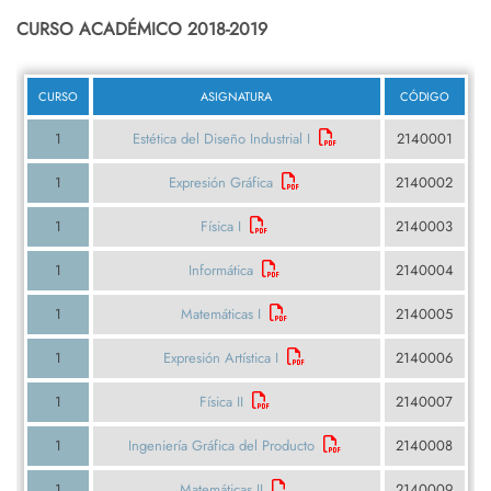
CURSO ACADÉMICO 2018-2019
CURSO
ASIGNATURA
CÓDIGO
1
Estética del Diseño Industrial I
2140001
1
Expresión Gráfica
2140002
1
Física I
2140003
1
Informática
2140004
1
Matemáticas I
2140005
1
Expresión Artística I
2140006
1
Física II
2140007
1
Ingeniería Gráfica del Producto
2140008
1
Matemáticas II
2140009