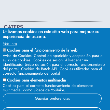
CATEPS
Utilizamos cookies en este sitio web para mejorar su
C/ Euclides, s/n. Sevilla 41092. Tel.:
955 42 03 53
. Email:
experiencia de usuario.
secdireps@us.es
Más info
Cookies para el funcionamiento de la web
Aviso de Cookies. Control de aparición y aceptación para el
aviso de cookies. Cookies de sesión. Almacenar un
identificador único de sesión para el correcto funcionamiento
del portal. Cookies de Batch API. Cookies utilizadas para el
correcto funcionamiento del portal
Cookies para elementos multimedia
Cookies para el correcto funcionamiento de elementos
multimedia, como vídeos de YouTube.
SÍGUENOS EN
Guardar preferencias
© 2023 Universidad de Sevilla