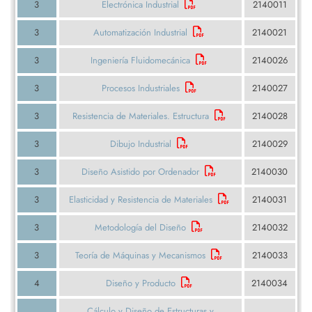
3
Electrónica Industrial
2140011
3
Automatización Industrial
2140021
3
Ingeniería Fluidomecánica
2140026
3
Procesos Industriales
2140027
3
Resistencia de Materiales. Estructura
2140028
3
Dibujo Industrial
2140029
3
Diseño Asistido por Ordenador
2140030
3
Elasticidad y Resistencia de Materiales
2140031
3
Metodología del Diseño
2140032
3
Teoría de Máquinas y Mecanismos
2140033
4
Diseño y Producto
2140034
Cálculo y Diseño de Estructuras y