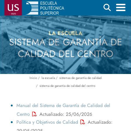
Pasar
Buscar
al
contenido
Menú
principal
principal
LA ESCUELA
SISTEMA DE GARANTÍA DE
CALIDAD DEL CENTRO
Inicio
la escuela
sistemas de garantia de calidad
Ruta
sistema de garantia de calidad del centro
de
navegación
Manual del Sistema de Garantía de Calidad del
Centro
Actualizado: 25/06/2026
Política y Objetivos de Calidad
Actualizado:
29/05/2025