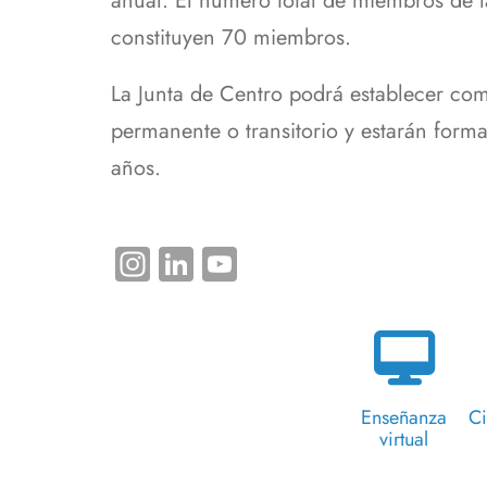
anual. El número total de miembros de la
constituyen 70 miembros.
La Junta de Centro podrá establecer co
permanente o transitorio y estarán for
años.
Instagram
LinkedIn
YouTube
Enseñanza
Ci
virtual