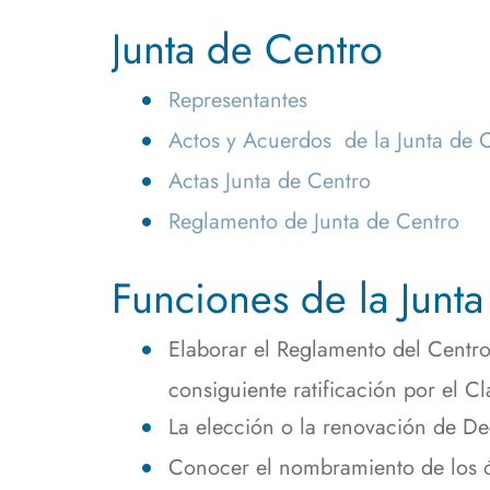
navegación
Personal Técnico, de Gestión
Plan Autoprotección de la
Sistema de Garan
Progr
Junta de Centro
y de Administración y
EPS y Documentación
Calidad de los S
Asign
Servicios
Asociada
Enlaces de Interé
Modif
Representantes
Profesores
Estud
Actos y Acuerdos de la Junta de 
Biblioteca
Actas Junta de Centro
Centro de Cálculo
S
Reglamento de Junta de Centro
Conserjería
T
Secretaría
Funciones de la Junt
Elaborar el Reglamento del Centro
consiguiente ratificación por el Cl
La elección o la renovación de De
Conocer el nombramiento de los ó