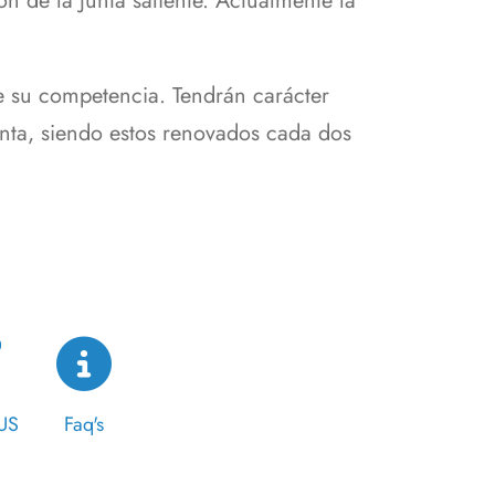
n de la Junta saliente. Actualmente la
e su competencia. Tendrán carácter
nta, siendo estos renovados cada dos
US
Faq's