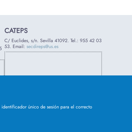
CATEPS
C/ Euclides, s/n. Sevilla 41092. Tel.:
955 42 03
53
. Email:
secdireps@us.es
5
identificador único de sesión para el correcto
SÍGUENOS EN