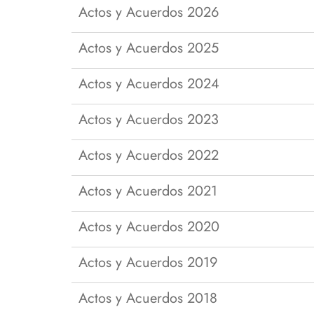
navegación
Actos y Acuerdos 2026
Personal Técnico, de Gestión
Plan Autoprotección de la
Sistema de Garan
Progr
y de Administración y
EPS y Documentación
Calidad de los S
Asign
Servicios
Asociada
Actos y Acuerdos 2025
Enlaces de Interé
Modif
Profesores
Estud
Actos y Acuerdos 2024
Biblioteca
Actos y Acuerdos 2023
Centro de Cálculo
S
Conserjería
T
Actos y Acuerdos 2022
Secretaría
Actos y Acuerdos 2021
Actos y Acuerdos 2020
Actos y Acuerdos 2019
Actos y Acuerdos 2018