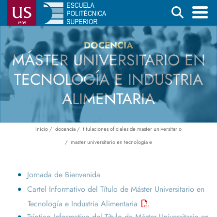
Pasar
Buscar
al
contenido
Menú
DOCENCIA
principal
principal
MÁSTER UNIVERSITARIO EN
TECNOLOGÍA E INDUSTRIA
ALIMENTARIA
Inicio
docencia
titulaciones oficiales de master universitario
Ruta
master universitario en tecnologia e
de
navegación
Jornada de Bienvenida
Cartel Informativo del Título de Máster Universitario en
Tecnología e Industria Alimentaria
Tríptico Informativo del Título de Máster Universitario en