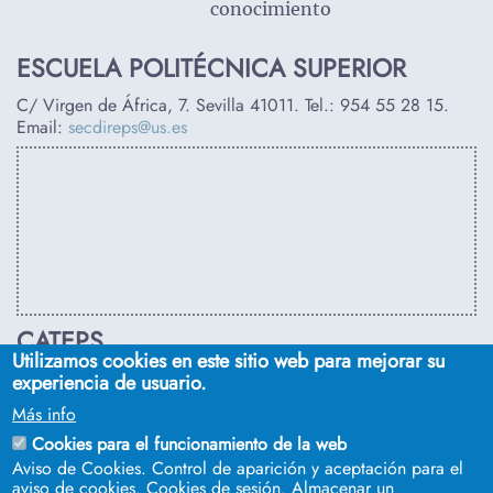
conocimiento
ESCUELA POLITÉCNICA SUPERIOR
C/ Virgen de África, 7. Sevilla 41011. Tel.:
954 55 28 15
.
Email:
secdireps@us.es
CATEPS
Utilizamos cookies en este sitio web para mejorar su
C/ Euclides, s/n. Sevilla 41092. Tel.:
955 42 03 53
. Email:
experiencia de usuario.
secdireps@us.es
Más info
Cookies para el funcionamiento de la web
Aviso de Cookies. Control de aparición y aceptación para el
aviso de cookies. Cookies de sesión. Almacenar un