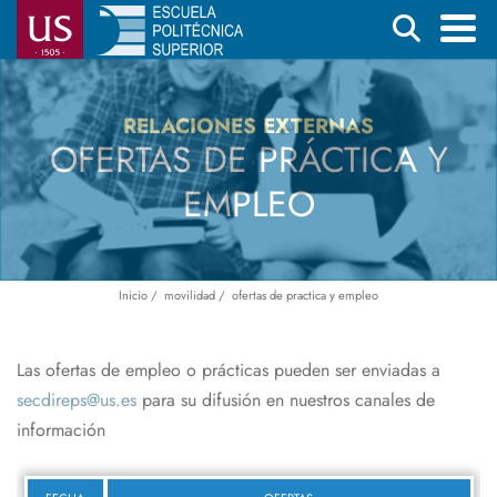
Pasar
Buscar
al
contenido
Menú
principal
principal
RELACIONES EXTERNAS
OFERTAS DE PRÁCTICA Y
EMPLEO
Inicio
movilidad
ofertas de practica y empleo
Ruta
de
navegación
Las ofertas de empleo o prácticas pueden ser enviadas a
secdireps@us.es
para su difusión en nuestros canales de
información