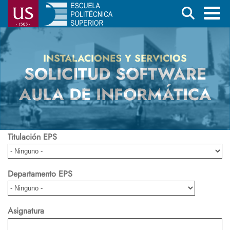
Pasar
Buscar
al
contenido
Menú
principal
principal
INSTALACIONES Y SERVICIOS
SOLICITUD SOFTWARE
AULA DE INFORMÁTICA
Titulación EPS
Departamento EPS
Asignatura