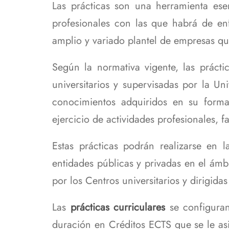
Las prácticas son una herramienta ese
navegación
Personal Técnico, de Gestión
Plan Autoprotección de la
Sistema de Garan
Progr
y de Administración y
EPS y Documentación
Calidad de los S
profesionales con las que habrá de enf
Asign
Servicios
Asociada
amplio y variado plantel de empresas qu
Enlaces de Interé
Modif
Profesores
Estud
Según la normativa vigente, las prácti
Biblioteca
universitarios y supervisadas por la Un
Centro de Cálculo
S
conocimientos adquiridos en su forma
Conserjería
T
ejercicio de actividades profesionales,
Secretaría
Estas prácticas podrán realizarse en 
entidades públicas y privadas en el ámb
por los Centros universitarios y dirigidas
Las
prácticas curriculares
se configuran
duración en Créditos ECTS que se le asi