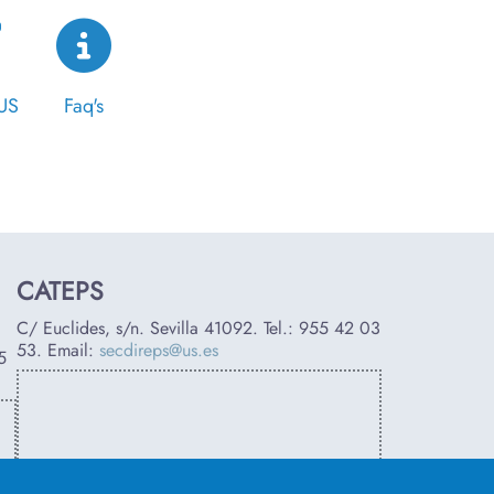
US
Faq's
CATEPS
C/ Euclides, s/n. Sevilla 41092. Tel.:
955 42 03
53
. Email:
secdireps@us.es
5