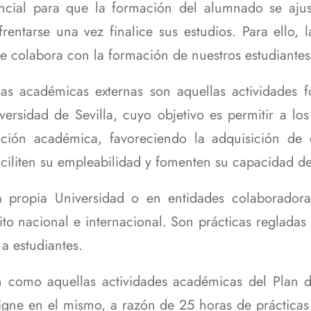
Formulario Software Aulas
de nuevo ingreso en la EPS
TFE
Requisitos de Acreditación
ncial para que la formación del alumnado se ajust
Riesgos Laborales
tía de
de Informática
amas de las
Doble Grado en Ingeniería
Plan 2001
ervicios
Plan de Orientación y Acción
rentarse una vez finalice sus estudios. Para ello, 
aturas
Visita del premio Nobel a
Eléctrica e Ingeniería
Máster Universitario en
Tutorial (POAT)
Titulaciones de Grado
nuestra Escuela
Electrónica Industrial
Diseño e Ingeniería de
e colabora con la formación de nuestros estudiante
s
icación de Planes de
Productos e Instalaciones
Titulaciones de Másteres
io curso 2027/28
CATEPS Microgrid Living-Lab
Doble Grado en Ingeniería
Industriales en Entornos PLM
Universitarios
Eléctrica e Ingeniería
y BIM
cas académicas externas son aquellas actividades fo
Mecánica
iversidad de Sevilla, cuyo objetivo es permitir a lo
Estudios de Doctorado en la
ituación y Servicios
Doble Grado en Ingeniería
Escuela Politécnica Superior
ción académica, favoreciendo la adquisición de
en Diseño Industrial y
utoriales y Software
Desarrollo del Producto e
 faciliten su empleabilidad y fomenten su capacidad 
Ingeniería Mecánica
la propia Universidad o en entidades colaboradora
ito nacional e internacional. Son prácticas reglad
 a estudiantes.
 como aquellas actividades académicas del Plan de
gne en el mismo, a razón de 25 horas de prácticas 