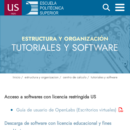
Pasar
Buscar
al
contenido
Menú
principal
principal
ESTRUCTURA Y ORGANIZACIÓN
TUTORIALES Y SOFTWARE
Inicio
estructura y organizacion
centro de calculo
tutoriales y software
Ruta
de
navegación
Acceso a softwares con licencia restringida US
Guía de usuario de OpenLabs (Escritorios virtuales)
Descarga de software con licencia educacional y fines