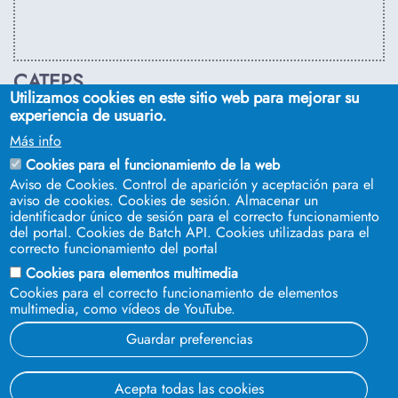
CATEPS
Utilizamos cookies en este sitio web para mejorar su
C/ Euclides, s/n. Sevilla 41092. Tel.:
955 42 03 53
. Email:
experiencia de usuario.
secdireps@us.es
Más info
Cookies para el funcionamiento de la web
Aviso de Cookies. Control de aparición y aceptación para el
aviso de cookies. Cookies de sesión. Almacenar un
identificador único de sesión para el correcto funcionamiento
del portal. Cookies de Batch API. Cookies utilizadas para el
correcto funcionamiento del portal
Cookies para elementos multimedia
Cookies para el correcto funcionamiento de elementos
multimedia, como vídeos de YouTube.
SÍGUENOS EN
Guardar preferencias
© 2023 Universidad de Sevilla
Acepta todas las cookies