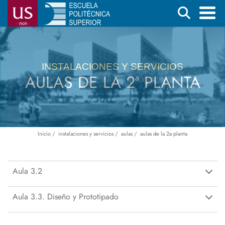
Pasar
Buscar
al
contenido
Menú
principal
principal
INSTALACIONES Y SERVICIOS
AULAS DE LA 2ª PLANTA
Inicio
instalaciones y servicios
aulas
aulas de la 2a planta
Ruta
de
navegación
Aula 3.2
Aula 3.3. Diseño y Prototipado