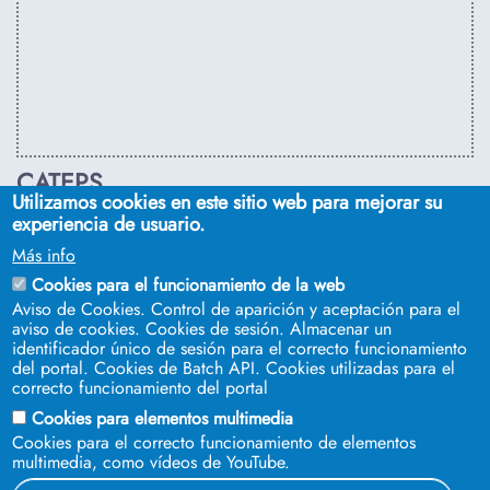
CATEPS
Utilizamos cookies en este sitio web para mejorar su
C/ Euclides, s/n. Sevilla 41092. Tel.:
955 42 03 53
. Email:
experiencia de usuario.
secdireps@us.es
Más info
Cookies para el funcionamiento de la web
Aviso de Cookies. Control de aparición y aceptación para el
aviso de cookies. Cookies de sesión. Almacenar un
identificador único de sesión para el correcto funcionamiento
del portal. Cookies de Batch API. Cookies utilizadas para el
correcto funcionamiento del portal
Cookies para elementos multimedia
Cookies para el correcto funcionamiento de elementos
multimedia, como vídeos de YouTube.
SÍGUENOS EN