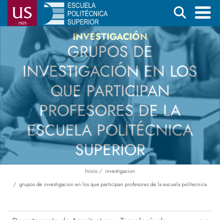
Pasar
Buscar
al
contenido
Menú
INVESTIGACIÓN
GRUPOS DE
principal
principal
INVESTIGACIÓN EN LOS
QUE PARTICIPAN
PROFESORES DE LA
ESCUELA POLITÉCNICA
SUPERIOR
Inicio
investigacion
Ruta
grupos de investigacion en los que participan profesores de la escuela politecnica
de
navegación