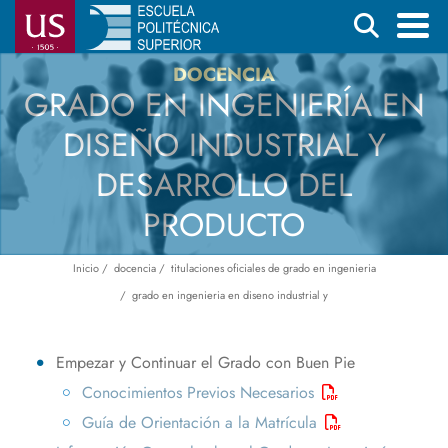
Pasar
Buscar
al
contenido
Menú
DOCENCIA
GRADO EN INGENIERÍA EN
principal
principal
DISEÑO INDUSTRIAL Y
DESARROLLO DEL
PRODUCTO
Inicio
docencia
titulaciones oficiales de grado en ingenieria
Ruta
grado en ingenieria en diseno industrial y
de
navegación
Empezar y Continuar el Grado con Buen Pie
Conocimientos Previos Necesarios
Guía de Orientación a la Matrícula