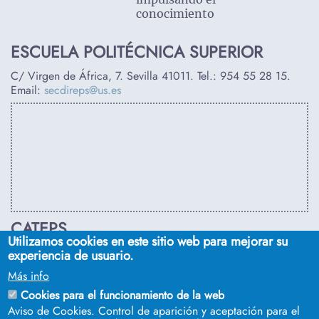
conocimiento
ESCUELA POLITÉCNICA SUPERIOR
C/ Virgen de África, 7. Sevilla 41011. Tel.:
954 55 28 15
.
Email:
secdireps@us.es
CATEPS
Utilizamos cookies en este sitio web para mejorar su
C/ Euclides, s/n. Sevilla 41092. Tel.:
955 42 03 53
. Email:
experiencia de usuario.
secdireps@us.es
Más info
Cookies para el funcionamiento de la web
Aviso de Cookies. Control de aparición y aceptación para el