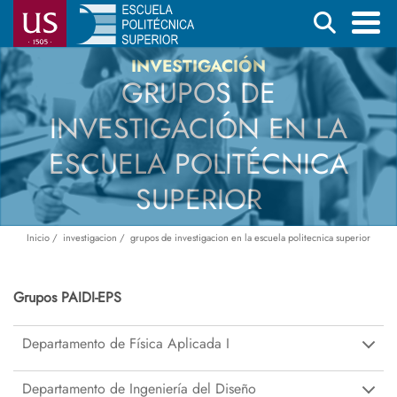
Pasar
Buscar
al
contenido
Menú
INVESTIGACIÓN
GRUPOS DE
principal
principal
INVESTIGACIÓN EN LA
ESCUELA POLITÉCNICA
SUPERIOR
Inicio
investigacion
grupos de investigacion en la escuela politecnica superior
Ruta
de
navegación
Grupos PAIDI-EPS
Departamento de Física Aplicada I
Departamento de Ingeniería del Diseño