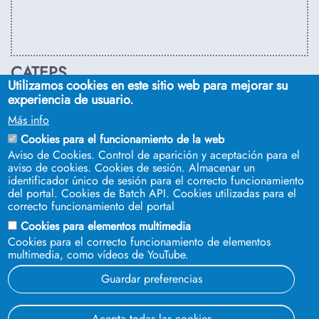
CATEPS
Utilizamos cookies en este sitio web para mejorar su
C/ Euclides, s/n. Sevilla 41092. Tel.:
955 42 03 53
. Email:
experiencia de usuario.
secdireps@us.es
Más info
Cookies para el funcionamiento de la web
Aviso de Cookies. Control de aparición y aceptación para el
aviso de cookies. Cookies de sesión. Almacenar un
identificador único de sesión para el correcto funcionamiento
del portal. Cookies de Batch API. Cookies utilizadas para el
correcto funcionamiento del portal
Cookies para elementos multimedia
Cookies para el correcto funcionamiento de elementos
multimedia, como vídeos de YouTube.
SÍGUENOS EN
Guardar preferencias
© 2023 Universidad de Sevilla
Acepta todas las cookies