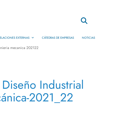
Buscar
ELACIONES EXTERNAS
CÁTEDRAS DE EMPRESAS
NOTICIAS
genieria mecanica 202122
Movilidad
Dobles Titulaciones
Internacionales
Prácticas en Empresas
Diseño Industrial
Servicio de Empleo
ecánica-2021_22
Ofertas de Práctica y Empleo
Empresas de egresados EPS