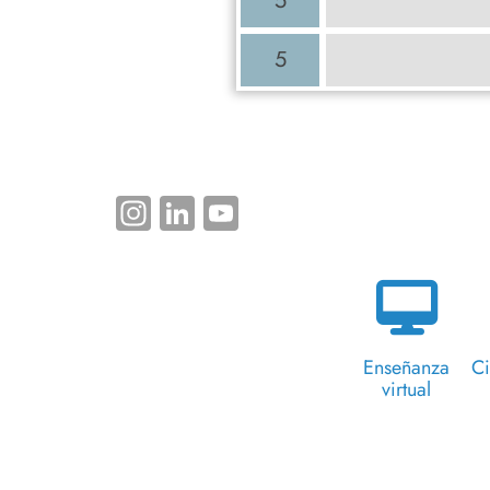
5
5
Instagram
LinkedIn
YouTube
Enseñanza
Ci
virtual