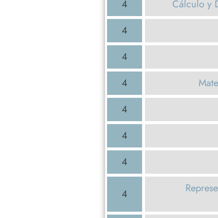
4
Cálculo y 
4
4
4
Mate
4
4
4
Represe
4