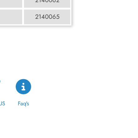
2140062
2140065
US
Faq's