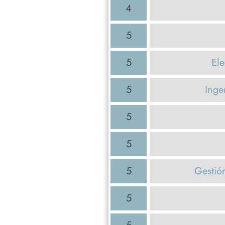
4
5
5
Ele
5
Inge
5
5
5
Gestió
5