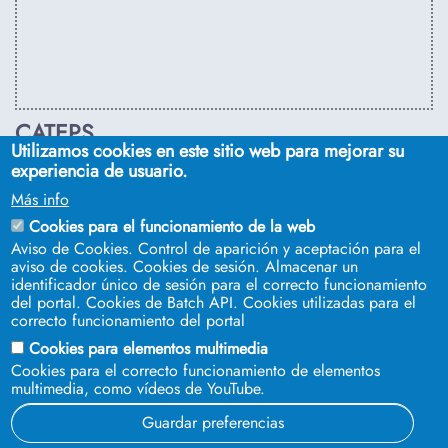
CATEPS
Utilizamos cookies en este sitio web para mejorar su
C/ Euclides, s/n. Sevilla 41092. Tel.:
955 42 03 53
. Email:
experiencia de usuario.
secdireps@us.es
Más info
Cookies para el funcionamiento de la web
Aviso de Cookies. Control de aparición y aceptación para el
aviso de cookies. Cookies de sesión. Almacenar un
identificador único de sesión para el correcto funcionamiento
del portal. Cookies de Batch API. Cookies utilizadas para el
correcto funcionamiento del portal
Cookies para elementos multimedia
Cookies para el correcto funcionamiento de elementos
multimedia, como vídeos de YouTube.
SÍGUENOS EN
Guardar preferencias