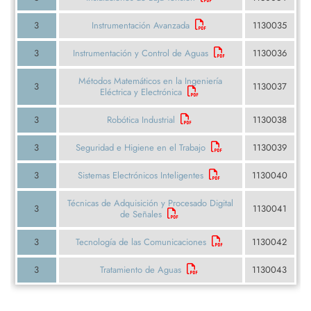
3
Instrumentación Avanzada
1130035
3
Instrumentación y Control de Aguas
1130036
Métodos Matemáticos en la Ingeniería
3
1130037
Eléctrica y Electrónica
3
Robótica Industrial
1130038
3
Seguridad e Higiene en el Trabajo
1130039
3
Sistemas Electrónicos Inteligentes
1130040
Técnicas de Adquisición y Procesado Digital
3
1130041
de Señales
3
Tecnología de las Comunicaciones
1130042
3
Tratamiento de Aguas
1130043