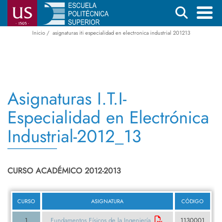
Pasar
Buscar
al
contenido
Inicio
asignaturas iti especialidad en electronica industrial 201213
Menú
Ruta
principal
principal
de
navegación
Asignaturas I.T.I-
Especialidad en Electrónica
Industrial-2012_13
CURSO ACADÉMICO 2012-2013
CURSO
ASIGNATURA
CÓDIGO
1
Fundamentos Físicos de la Ingeniería
1130001