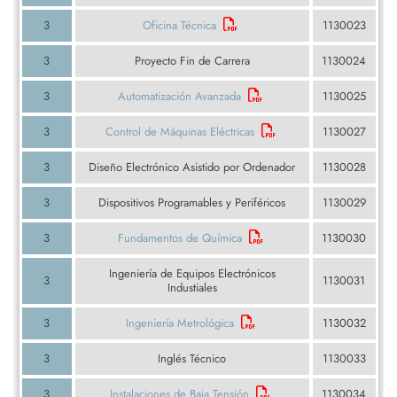
3
Oficina Técnica
1130023
3
Proyecto Fin de Carrera
1130024
3
Automatización Avanzada
1130025
3
Control de Máquinas Eléctricas
1130027
3
Diseño Electrónico Asistido por Ordenador
1130028
3
Dispositivos Programables y Periféricos
1130029
3
Fundamentos de Química
1130030
Ingeniería de Equipos Electrónicos
3
1130031
Industiales
3
Ingeniería Metrológica
1130032
3
Inglés Técnico
1130033
3
Instalaciones de Baja Tensión
1130034