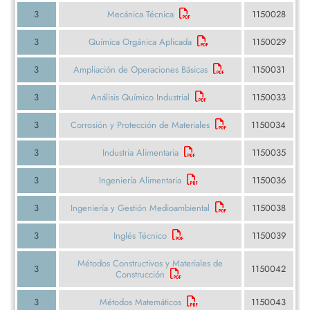
3
Mecánica Técnica
1150028
3
Química Orgánica Aplicada
1150029
3
Ampliación de Operaciones Básicas
1150031
3
Análisis Químico Industrial
1150033
3
Corrosión y Protección de Materiales
1150034
3
Industria Alimentaria
1150035
3
Ingeniería Alimentaria
1150036
3
Ingeniería y Gestión Medioambiental
1150038
3
Inglés Técnico
1150039
Métodos Constructivos y Materiales de
3
1150042
Construcción
3
Métodos Matemáticos
1150043