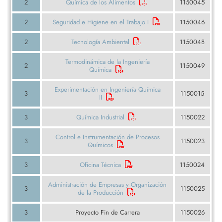
2
Química de los Alimentos
1150045
2
Seguridad e Higiene en el Trabajo I
1150046
2
Tecnología Ambiental
1150048
Termodinámica de la Ingeniería
2
1150049
Química
Experimentación en Ingeniería Química
3
1150015
II
3
Química Industrial
1150022
Control e Instrumentación de Procesos
3
1150023
Químicos
3
Oficina Técnica
1150024
Administración de Empresas y Organización
3
1150025
de la Producción
3
Proyecto Fin de Carrera
1150026