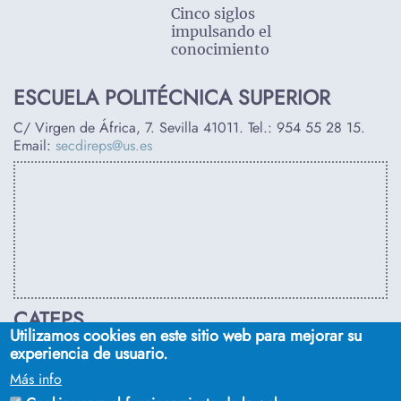
Cinco siglos
impulsando el
conocimiento
ESCUELA POLITÉCNICA SUPERIOR
C/ Virgen de África, 7. Sevilla 41011. Tel.:
954 55 28 15
.
Email:
secdireps@us.es
CATEPS
Utilizamos cookies en este sitio web para mejorar su
C/ Euclides, s/n. Sevilla 41092. Tel.:
955 42 03 53
. Email:
experiencia de usuario.
secdireps@us.es
Más info