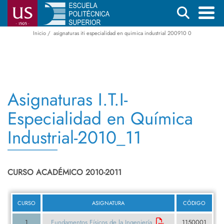
Pasar
Buscar
al
contenido
Inicio
asignaturas iti especialidad en quimica industrial 200910 0
Menú
Ruta
principal
principal
de
navegación
Asignaturas I.T.I-
Especialidad en Química
Industrial-2010_11
CURSO ACADÉMICO 2010-2011
CURSO
ASIGNATURA
CÓDIGO
1
Fundamentos Físicos de la Ingeniería
1150001