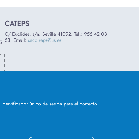
CATEPS
C/ Euclides, s/n. Sevilla 41092. Tel.:
955 42 03
53
. Email:
secdireps@us.es
5
identificador único de sesión para el correcto
SÍGUENOS EN
© 2023 Universidad de Sevilla