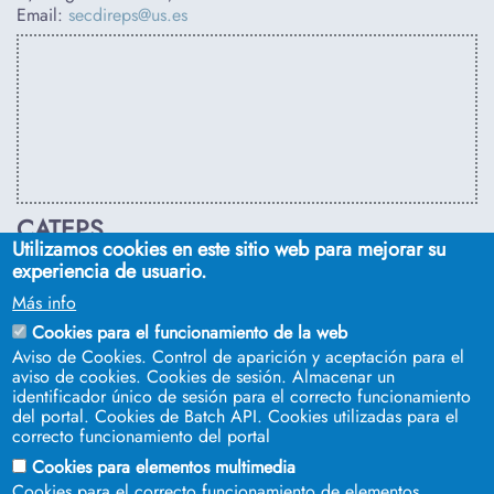
Email:
secdireps@us.es
CATEPS
Utilizamos cookies en este sitio web para mejorar su
C/ Euclides, s/n. Sevilla 41092. Tel.:
955 42 03 53
. Email:
experiencia de usuario.
secdireps@us.es
Más info
Cookies para el funcionamiento de la web
Aviso de Cookies. Control de aparición y aceptación para el
aviso de cookies. Cookies de sesión. Almacenar un
identificador único de sesión para el correcto funcionamiento
del portal. Cookies de Batch API. Cookies utilizadas para el
correcto funcionamiento del portal
Cookies para elementos multimedia
Cookies para el correcto funcionamiento de elementos