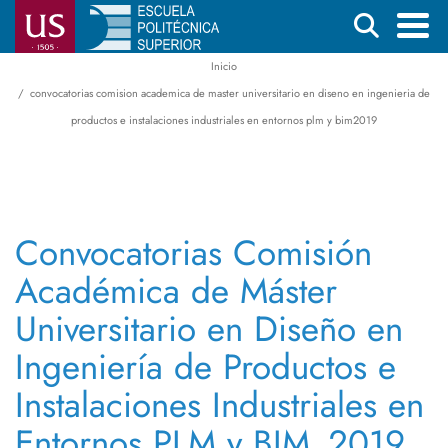
Pasar
Buscar
al
contenido
Inicio
Menú
Ruta
principal
convocatorias comision academica de master universitario en diseno en ingenieria de
principal
de
productos e instalaciones industriales en entornos plm y bim2019
navegación
Convocatorias Comisión
Académica de Máster
Universitario en Diseño en
Ingeniería de Productos e
Instalaciones Industriales en
Entornos PLM y BIM_2019