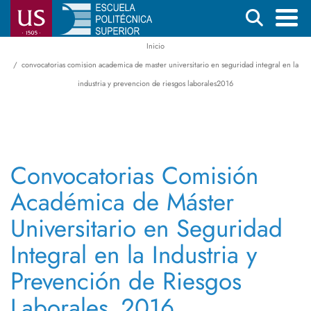
Pasar
Buscar
al
contenido
Inicio
Menú
Ruta
principal
convocatorias comision academica de master universitario en seguridad integral en la
principal
de
industria y prevencion de riesgos laborales2016
navegación
Convocatorias Comisión
Académica de Máster
Universitario en Seguridad
Integral en la Industria y
Prevención de Riesgos
Laborales_2016