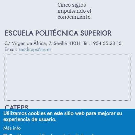
Cinco siglos
impulsando el
conocimiento
ESCUELA POLITÉCNICA SUPERIOR
C/ Virgen de África, 7. Sevilla 41011. Tel.:
954 55 28 15
.
Email:
secdireps@us.es
CATEPS
Utilizamos cookies en este sitio web para mejorar su
C/ Euclides, s/n. Sevilla 41092. Tel.:
955 42 03 53
. Email:
experiencia de usuario.
secdireps@us.es
Más info