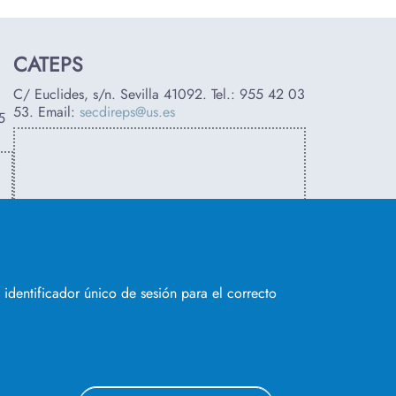
CATEPS
C/ Euclides, s/n. Sevilla 41092. Tel.:
955 42 03
53
. Email:
secdireps@us.es
5
identificador único de sesión para el correcto
SÍGUENOS EN
© 2023 Universidad de Sevilla