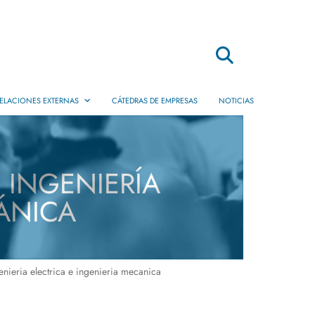
Buscar
ELACIONES EXTERNAS
CÁTEDRAS DE EMPRESAS
NOTICIAS
Movilidad
Dobles Titulaciones
INGENIERÍA
Internacionales
Prácticas en Empresas
CÁNICA
Servicio de Empleo
Ofertas de Práctica y Empleo
ieria electrica e ingenieria mecanica
Empresas de egresados EPS