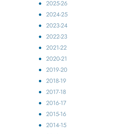
2025-26
navegación
Personal Técnico, de Gestión
Plan Autoprotección de la
Sistema de Garan
Progr
y de Administración y
EPS y Documentación
Calidad de los S
Asign
2024-25
Servicios
Asociada
Enlaces de Interé
Modif
2023-24
Profesores
Estud
2022-23
Biblioteca
2021-22
Centro de Cálculo
S
2020-21
Conserjería
T
2019-20
Secretaría
2018-19
2017-18
2016-17
2015-16
2014-15