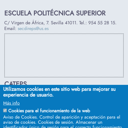
ESCUELA POLITÉCNICA SUPERIOR
C/ Virgen de África, 7. Sevilla 41011. Tel.:
954 55 28 15
.
Email:
secdireps@us.es
CATEPS
Utilizamos cookies en este sitio web para mejorar su
C/ Euclides, s/n. Sevilla 41092. Tel.:
955 42 03 53
. Email:
experiencia de usuario.
secdireps@us.es
Más info
Cookies para el funcionamiento de la web
Aviso de Cookies. Control de aparición y aceptación para el
aviso de cookies. Cookies de sesión. Almacenar un
identificador único de sesión para el correcto funcionamiento