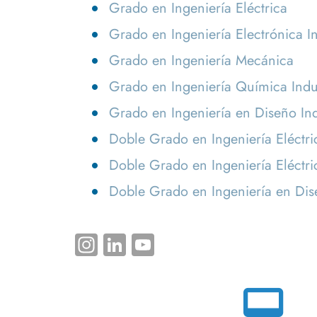
Grado en Ingeniería Eléctrica
navegación
Personal Técnico, de Gestión
Plan Autoprotección de la
Sistema de Garan
Progr
y de Administración y
EPS y Documentación
Calidad de los S
Asign
Grado en Ingeniería Electrónica In
Servicios
Asociada
Enlaces de Interé
Modif
Grado en Ingeniería Mecánica
Profesores
Estud
Grado en Ingeniería Química Indus
Biblioteca
Grado en Ingeniería en Diseño Ind
Centro de Cálculo
S
Doble Grado en Ingeniería Eléctric
Conserjería
T
Doble Grado en Ingeniería Eléctri
Secretaría
Doble Grado en Ingeniería en Dise
Instagram
LinkedIn
YouTube