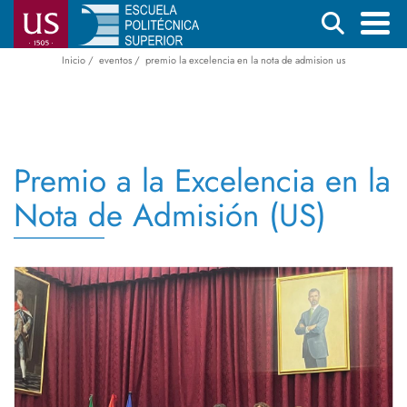
Pasar
Buscar
al
contenido
Inicio
eventos
premio la excelencia en la nota de admision us
Menú
Ruta
principal
principal
de
navegación
Premio a la Excelencia en la
Nota de Admisión (US)