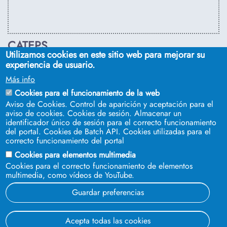
CATEPS
Utilizamos cookies en este sitio web para mejorar su
C/ Euclides, s/n. Sevilla 41092. Tel.:
955 42 03 53
. Email:
experiencia de usuario.
secdireps@us.es
Más info
Cookies para el funcionamiento de la web
Aviso de Cookies. Control de aparición y aceptación para el
aviso de cookies. Cookies de sesión. Almacenar un
identificador único de sesión para el correcto funcionamiento
del portal. Cookies de Batch API. Cookies utilizadas para el
correcto funcionamiento del portal
Cookies para elementos multimedia
Cookies para el correcto funcionamiento de elementos
multimedia, como vídeos de YouTube.
SÍGUENOS EN
Guardar preferencias
© 2023 Universidad de Sevilla
Acepta todas las cookies