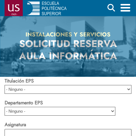
Pasar
Buscar
al
contenido
Menú
principal
principal
INSTALACIONES Y SERVICIOS
SOLICITUD RESERVA
AULA INFORMÁTICA
Titulación EPS
Departamento EPS
Asignatura