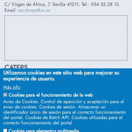
C/ Virgen de África, 7. Sevilla 41011. Tel.:
954 55 28 15
.
Email:
secdireps@us.es
CATEPS
Utilizamos cookies en este sitio web para mejorar su
C/ Euclides, s/n. Sevilla 41092. Tel.:
955 42 03 53
. Email:
experiencia de usuario.
secdireps@us.es
Más info
Cookies para el funcionamiento de la web
Aviso de Cookies. Control de aparición y aceptación para el
aviso de cookies. Cookies de sesión. Almacenar un
identificador único de sesión para el correcto funcionamiento
del portal. Cookies de Batch API. Cookies utilizadas para el
correcto funcionamiento del portal
Cookies para elementos multimedia