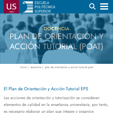
Pasar
Buscar
al
contenido
Menú
principal
principal
DOCENCIA
PLAN DE ORIENTACIÓN Y
ACCIÓN TUTORIAL (POAT)
Inicio
docencia
plan de orientacion y accion tutorial poat
Ruta
de
navegación
El Plan de Orientación y Acción Tutorial EPS
Las acciones de orientación y tutorización se consideran
elementos de calidad en la enseñanza universitaria, por tanto,
es necesario elaborar un plan que integre y organice