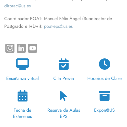
dirprac@us.es
Coordinador POAT: Manuel Félix Ángel (Subdirector de
Postgrado e I+D+i):
poat-eps@us.es
Instagram
LinkedIn
YouTube
Enseñanza virtual
Cita Previa
Horarios de Clase
Fecha de
Reserva de Aulas
Expon@US
Exámenes
EPS