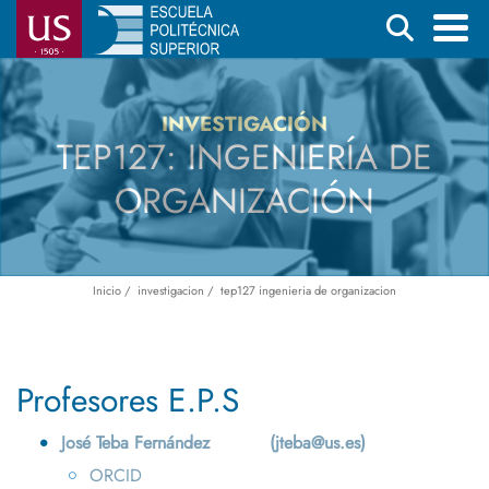
Pasar
Buscar
al
contenido
Menú
principal
principal
INVESTIGACIÓN
TEP127: INGENIERÍA DE
ORGANIZACIÓN
Inicio
investigacion
tep127 ingenieria de organizacion
Ruta
de
navegación
Profesores E.P.S
José Teba Fernández
(jteba@us.es)
ORCID