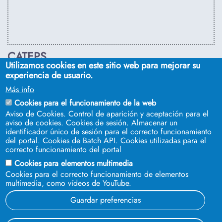
CATEPS
Utilizamos cookies en este sitio web para mejorar su
C/ Euclides, s/n. Sevilla 41092. Tel.:
955 42 03 53
. Email:
experiencia de usuario.
secdireps@us.es
Más info
Cookies para el funcionamiento de la web
Aviso de Cookies. Control de aparición y aceptación para el
aviso de cookies. Cookies de sesión. Almacenar un
identificador único de sesión para el correcto funcionamiento
del portal. Cookies de Batch API. Cookies utilizadas para el
correcto funcionamiento del portal
Cookies para elementos multimedia
Cookies para el correcto funcionamiento de elementos
multimedia, como vídeos de YouTube.
SÍGUENOS EN
Guardar preferencias
© 2023 Universidad de Sevilla