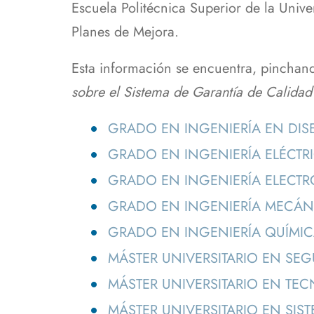
Escuela Politécnica Superior de la Unive
navegación
Personal Técnico, de Gestión
Plan Autoprotección de la
Sistema de Garan
Progr
y de Administración y
EPS y Documentación
Calidad de los S
Planes de Mejora.
Asign
Servicios
Asociada
Enlaces de Interé
Modif
Profesores
Esta información se encuentra, pinchan
Estud
sobre el Sistema de Garantía de Calidad d
Biblioteca
Centro de Cálculo
S
GRADO EN INGENIERÍA EN DIS
Conserjería
T
GRADO EN INGENIERÍA ELÉCTR
Secretaría
GRADO EN INGENIERÍA ELECTR
GRADO EN INGENIERÍA MECÁN
GRADO EN INGENIERÍA QUÍMIC
MÁSTER UNIVERSITARIO EN SEG
MÁSTER UNIVERSITARIO EN TEC
MÁSTER UNIVERSITARIO EN SIS