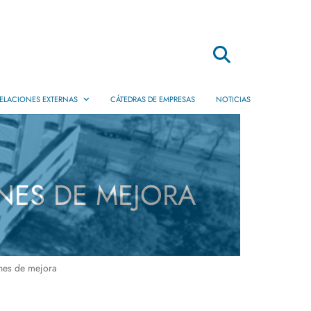
Buscar
ELACIONES EXTERNAS
CÁTEDRAS DE EMPRESAS
NOTICIAS
Movilidad
Dobles Titulaciones
Internacionales
ANES DE MEJORA
Prácticas en Empresas
Servicio de Empleo
Ofertas de Práctica y Empleo
anes de mejora
Empresas de egresados EPS