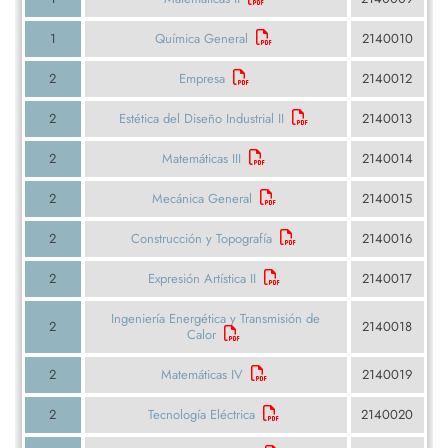
1
Química General
2140010
2
Empresa
2140012
2
Estética del Diseño Industrial II
2140013
2
Matemáticas III
2140014
2
Mecánica General
2140015
2
Construcción y Topografía
2140016
2
Expresión Artística II
2140017
Ingeniería Energética y Transmisión de
2
2140018
Calor
2
Matemáticas IV
2140019
2
Tecnología Eléctrica
2140020