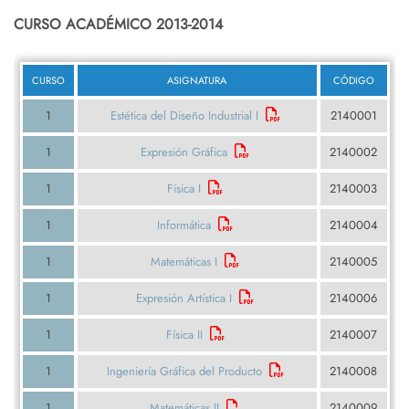
CURSO ACADÉMICO 2013-2014
CURSO
ASIGNATURA
CÓDIGO
1
Estética del Diseño Industrial I
2140001
1
Expresión Gráfica
2140002
1
Física I
2140003
1
Informática
2140004
1
Matemáticas I
2140005
1
Expresión Artística I
2140006
1
Física II
2140007
1
Ingeniería Gráfica del Producto
2140008
1
Matemáticas II
2140009