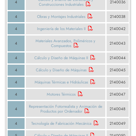
4
2140036
Construcciones Industriales
4
Obras y Montajes Industriales
2140038
4
Ingeniería de los Materiales II
2140042
Materiales Avanzados, Poliméricos y
4
2140043
Compuestos
4
Cálculo y Diseño de Máquinas II
2140044
4
Cálculo y Diseño de Máquinas
2140045
4
Máquinas Térmicas e Hidráulicas
2140046
4
Motores Térmicos
2140047
Representación Fotorrealista y Animación de
4
2140048
Productos por Ordenador
4
Tecnología de Fabricación Mecánica
2140049
5
Cálculo y Diseño de Máquinas II
2140050