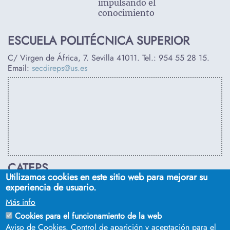
impulsando el
conocimiento
ESCUELA POLITÉCNICA SUPERIOR
C/ Virgen de África, 7. Sevilla 41011. Tel.:
954 55 28 15
.
Email:
secdireps@us.es
CATEPS
Utilizamos cookies en este sitio web para mejorar su
C/ Euclides, s/n. Sevilla 41092. Tel.:
955 42 03 53
. Email:
experiencia de usuario.
secdireps@us.es
Más info
Cookies para el funcionamiento de la web
Aviso de Cookies. Control de aparición y aceptación para el