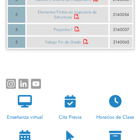
Elementos Finitos en Ingeniería de
5
2140054
Estructuras
5
Proyectos I
2140057
5
Trabajo Fin de Grado
2140065
Instagram
LinkedIn
YouTube
Enseñanza virtual
Cita Previa
Horarios de Clase