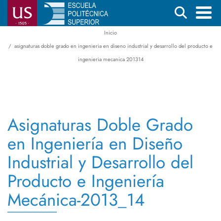
Pasar
Buscar
al
contenido
Inicio
Menú
Ruta
principal
asignaturas doble grado en ingenieria en diseno industrial y desarrollo del producto e
principal
de
ingenieria mecanica 201314
navegación
Asignaturas Doble Grado
en Ingeniería en Diseño
Industrial y Desarrollo del
Producto e Ingeniería
Mecánica-2013_14