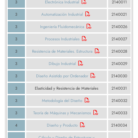
3
Electrónica Industrial
2140011
3
Automatización Industrial
2140021
3
Ingeniería Fluidomecánica
2140026
3
Procesos Industriales
2140027
3
Resistencia de Materiales. Estructura
2140028
3
Dibujo Industrial
2140029
3
Diseño Asistido por Ordenador
2140030
3
Elasticidad y Resistencia de Materiales
2140031
3
Metodología del Diseño
2140032
3
Teoría de Máquinas y Mecanismos
2140033
4
Diseño y Producto
2140034
Cálculo y Diseño de Estructuras y