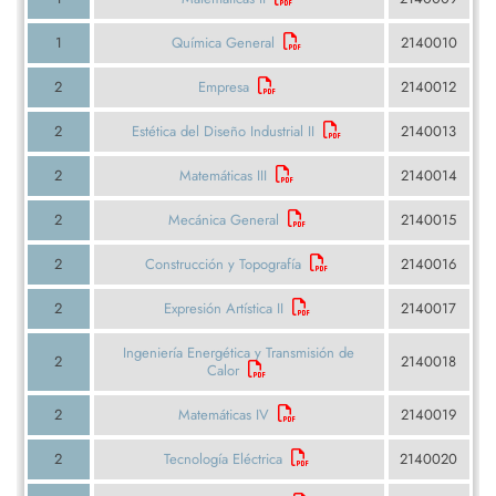
1
Química General
2140010
2
Empresa
2140012
2
Estética del Diseño Industrial II
2140013
2
Matemáticas III
2140014
2
Mecánica General
2140015
2
Construcción y Topografía
2140016
2
Expresión Artística II
2140017
Ingeniería Energética y Transmisión de
2
2140018
Calor
2
Matemáticas IV
2140019
2
Tecnología Eléctrica
2140020