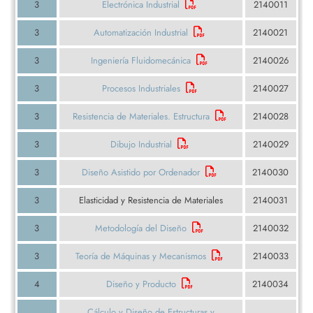
3
Electrónica Industrial
2140011
3
Automatización Industrial
2140021
3
Ingeniería Fluidomecánica
2140026
3
Procesos Industriales
2140027
3
Resistencia de Materiales. Estructura
2140028
3
Dibujo Industrial
2140029
3
Diseño Asistido por Ordenador
2140030
3
Elasticidad y Resistencia de Materiales
2140031
3
Metodología del Diseño
2140032
3
Teoría de Máquinas y Mecanismos
2140033
4
Diseño y Producto
2140034
Cálculo y Diseño de Estructuras y