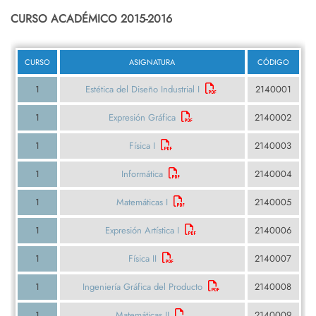
CURSO ACADÉMICO 2015-2016
CURSO
ASIGNATURA
CÓDIGO
1
Estética del Diseño Industrial I
2140001
1
Expresión Gráfica
2140002
1
Física I
2140003
1
Informática
2140004
1
Matemáticas I
2140005
1
Expresión Artística I
2140006
1
Física II
2140007
1
Ingeniería Gráfica del Producto
2140008
1
Matemáticas II
2140009