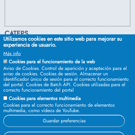
CATEPS
Utilizamos cookies en este sitio web para mejorar su
C/ Euclides, s/n. Sevilla 41092. Tel.:
955 42 03 53
. Email:
experiencia de usuario.
secdireps@us.es
Más info
Cookies para el funcionamiento de la web
Aviso de Cookies. Control de aparición y aceptación para el
aviso de cookies. Cookies de sesión. Almacenar un
identificador único de sesión para el correcto funcionamiento
del portal. Cookies de Batch API. Cookies utilizadas para el
correcto funcionamiento del portal
Cookies para elementos multimedia
Cookies para el correcto funcionamiento de elementos
multimedia, como vídeos de YouTube.
SÍGUENOS EN
Guardar preferencias
© 2023 Universidad de Sevilla