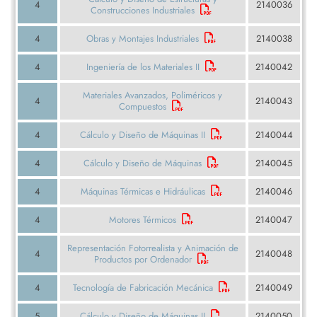
4
2140036
Construcciones Industriales
4
Obras y Montajes Industriales
2140038
4
Ingeniería de los Materiales II
2140042
Materiales Avanzados, Poliméricos y
4
2140043
Compuestos
4
Cálculo y Diseño de Máquinas II
2140044
4
Cálculo y Diseño de Máquinas
2140045
4
Máquinas Térmicas e Hidráulicas
2140046
4
Motores Térmicos
2140047
Representación Fotorrealista y Animación de
4
2140048
Productos por Ordenador
4
Tecnología de Fabricación Mecánica
2140049
5
Cálculo y Diseño de Máquinas II
2140050