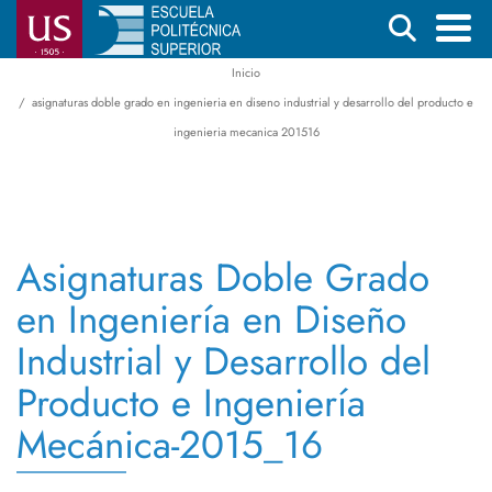
Pasar
Buscar
al
contenido
Inicio
Menú
Ruta
principal
asignaturas doble grado en ingenieria en diseno industrial y desarrollo del producto e
principal
de
ingenieria mecanica 201516
navegación
Asignaturas Doble Grado
en Ingeniería en Diseño
Industrial y Desarrollo del
Producto e Ingeniería
Mecánica-2015_16