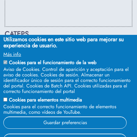
CATEPS
Utilizamos cookies en este sitio web para mejorar su
C/ Euclides, s/n. Sevilla 41092. Tel.:
955 42 03 53
. Email:
experiencia de usuario.
secdireps@us.es
Más info
Cookies para el funcionamiento de la web
Aviso de Cookies. Control de aparición y aceptación para el
aviso de cookies. Cookies de sesión. Almacenar un
identificador único de sesión para el correcto funcionamiento
del portal. Cookies de Batch API. Cookies utilizadas para el
correcto funcionamiento del portal
Cookies para elementos multimedia
Cookies para el correcto funcionamiento de elementos
multimedia, como vídeos de YouTube.
SÍGUENOS EN
Guardar preferencias
© 2023 Universidad de Sevilla