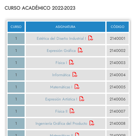
CURSO ACADÉMICO 2022-2023
CURSO
ASIGNATURA
CÓDIGO
1
Estética del Diseño Industrial I
2140001
1
Expresión Gráfica
2140002
1
Física I
2140003
1
Informática
2140004
1
Matemáticas I
2140005
1
Expresión Artística I
2140006
1
Física II
2140007
1
Ingeniería Gráfica del Producto
2140008
1
Matemáticas II
2140009