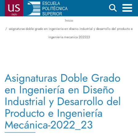
Pasar
Buscar
al
contenido
Inicio
Menú
Ruta
principal
asignaturas doble grado en ingenieria en diseno industrial y desarrollo del producto e
principal
de
ingenieria mecanica 202223
navegación
Asignaturas Doble Grado
en Ingeniería en Diseño
Industrial y Desarrollo del
Producto e Ingeniería
Mecánica-2022_23