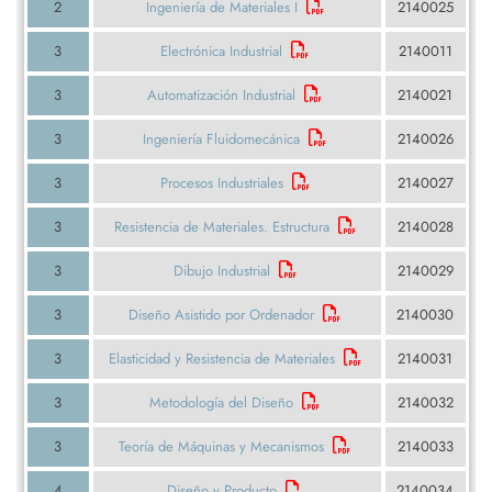
2
Ingeniería de Materiales I
2140025
3
Electrónica Industrial
2140011
3
Automatización Industrial
2140021
3
Ingeniería Fluidomecánica
2140026
3
Procesos Industriales
2140027
3
Resistencia de Materiales. Estructura
2140028
3
Dibujo Industrial
2140029
3
Diseño Asistido por Ordenador
2140030
3
Elasticidad y Resistencia de Materiales
2140031
3
Metodología del Diseño
2140032
3
Teoría de Máquinas y Mecanismos
2140033
4
Diseño y Producto
2140034