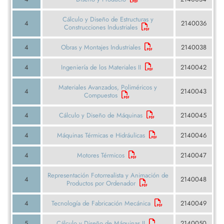
Cálculo y Diseño de Estructuras y
4
2140036
Construcciones Industriales
4
Obras y Montajes Industriales
2140038
4
Ingeniería de los Materiales II
2140042
Materiales Avanzados, Poliméricos y
4
2140043
Compuestos
4
Cálculo y Diseño de Máquinas
2140045
4
Máquinas Térmicas e Hidráulicas
2140046
4
Motores Térmicos
2140047
Representación Fotorrealista y Animación de
4
2140048
Productos por Ordenador
4
Tecnología de Fabricación Mecánica
2140049
5
Cálculo y Diseño de Máquinas II
2140050