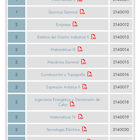
1
Química General
2140010
2
Empresa
2140012
2
Estética del Diseño Industrial II
2140013
2
Matemáticas III
2140014
2
Mecánica General
2140015
2
Construcción y Topografía
2140016
2
Expresión Artística II
2140017
Ingeniería Energética y Transmisión de
2
2140018
Calor
2
Matemáticas IV
2140019
2
Tecnología Eléctrica
2140020