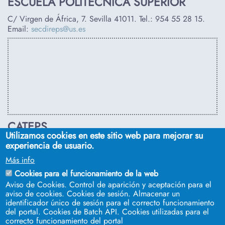
ESCUELA POLITÉCNICA SUPERIOR
C/ Virgen de África, 7. Sevilla 41011. Tel.:
954 55 28 15
.
Email:
secdireps@us.es
CATEPS
Utilizamos cookies en este sitio web para mejorar su
C/ Euclides, s/n. Sevilla 41092. Tel.:
955 42 03 53
. Email:
experiencia de usuario.
secdireps@us.es
Más info
Cookies para el funcionamiento de la web
Aviso de Cookies. Control de aparición y aceptación para el
aviso de cookies. Cookies de sesión. Almacenar un
identificador único de sesión para el correcto funcionamiento
del portal. Cookies de Batch API. Cookies utilizadas para el
correcto funcionamiento del portal