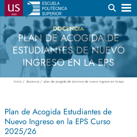
Pasar
Buscar
al
contenido
Menú
DOCENCIA
principal
principal
PLAN DE ACOGIDA DE
ESTUDIANTES DE NUEVO
INGRESO EN LA EPS
Inicio
docencia
plan de acogida de alumnos de nuevo ingreso en la eps
Ruta
de
navegación
Plan de Acogida Estudiantes de
Nuevo Ingreso en la EPS Curso
2025/26