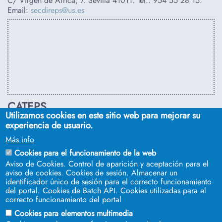
C/ Virgen de África, 7. Sevilla 41011. Tel.:
954 55 28 15
.
Email:
secdireps@us.es
CATEPS
Utilizamos cookies en este sitio web para mejorar su
C/ Euclides, s/n. Sevilla 41092. Tel.:
955 42 03 53
. Email:
experiencia de usuario.
secdireps@us.es
Más info
Cookies para el funcionamiento de la web
Aviso de Cookies. Control de aparición y aceptación para el
aviso de cookies. Cookies de sesión. Almacenar un
identificador único de sesión para el correcto funcionamiento
del portal. Cookies de Batch API. Cookies utilizadas para el
correcto funcionamiento del portal
Cookies para elementos multimedia