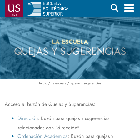
Pasar
Buscar
al
contenido
Menú
principal
principal
LA ESCUELA
QUEJAS Y SUGERENCIAS
Inicio
la escuela
quejas y sugerencias
Ruta
de
navegación
Acceso al buzón de Quejas y Sugerencias:
Dirección
: Buzón para quejas y sugerencias
relacionadas con "dirección"
Ordenación Académica
: Buzón para quejas y